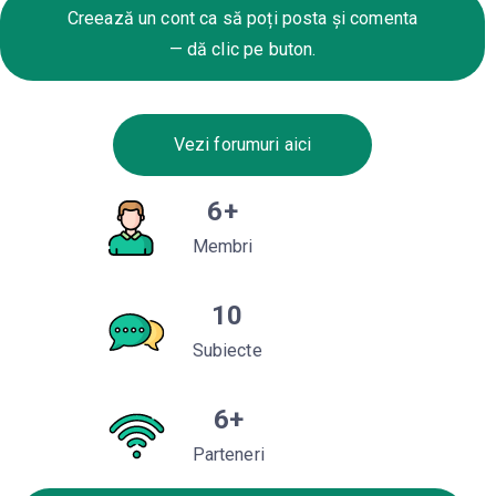
Creează un cont ca să poți posta și comenta
— dă clic pe buton.
Vezi forumuri aici
6
+
Membri
10
Subiecte
6
+
Parteneri