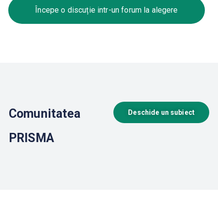
Începe o discuție intr-un forum la alegere
Comunitatea
Deschide un subiect
PRISMA